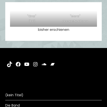
"One"
"More"
(EP)
das erste Album
bisher erschienen
TikTok
Facebook
YouTube
Instagram
SoundCloud
Bandcamp
(kein Titel)
Die Band