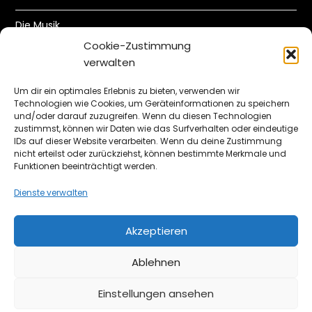
Die Musik
Cookie-Zustimmung
Gästebuch
verwalten
Newsletter
Um dir ein optimales Erlebnis zu bieten, verwenden wir
Technologien wie Cookies, um Geräteinformationen zu speichern
Datenschutzerklärung
und/oder darauf zuzugreifen. Wenn du diesen Technologien
zustimmst, können wir Daten wie das Surfverhalten oder eindeutige
IDs auf dieser Website verarbeiten. Wenn du deine Zustimmung
Cookie-Richtlinie (EU)
nicht erteilst oder zurückziehst, können bestimmte Merkmale und
Funktionen beeinträchtigt werden.
Impressum
Dienste verwalten
Akzeptieren
Ablehnen
Einstellungen ansehen
©2026 The Futile Project
| WordPress Theme by